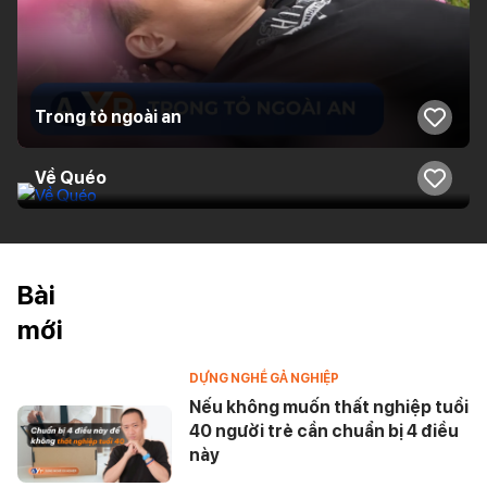
Trong tỏ ngoài an
Về Quéo
Bài
mới
DỰNG NGHỀ GẢ NGHIỆP
Nếu không muốn thất nghiệp tuổi
40 người trẻ cần chuẩn bị 4 điều
này