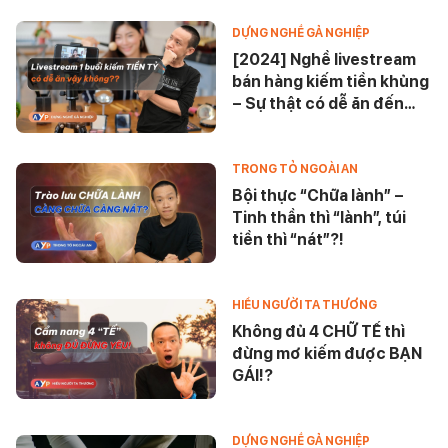
DỰNG NGHỀ GẢ NGHIỆP
[2024] Nghề livestream
bán hàng kiếm tiền khủng
– Sự thật có dễ ăn đến
vậy?
TRONG TỎ NGOÀI AN
Bội thực “Chữa lành” –
Tinh thần thì “lành”, túi
tiền thì “nát”?!
HIỂU NGƯỜI TA THƯƠNG
Không đủ 4 CHỮ TẾ thì
đừng mơ kiếm được BẠN
GÁI!?
DỰNG NGHỀ GẢ NGHIỆP