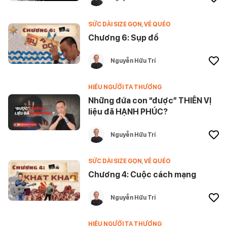
SỨC DÀI SIZE GỌN
,
VỀ QUÉO
Chương 6: Sụp đổ
Nguyễn Hữu Trí
HIỂU NGƯỜI TA THƯƠNG
Những đứa con “được” THIÊN VỊ
liệu đã HẠNH PHÚC?
Nguyễn Hữu Trí
SỨC DÀI SIZE GỌN
,
VỀ QUÉO
Chương 4: Cuộc cách mạng
Nguyễn Hữu Trí
HIỂU NGƯỜI TA THƯƠNG