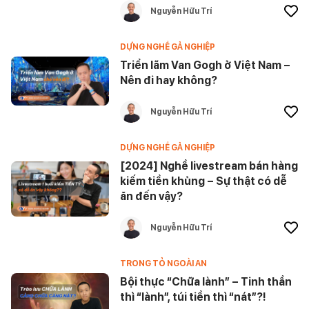
Nguyễn Hữu Trí
DỰNG NGHỀ GẢ NGHIỆP
Triển lãm Van Gogh ở Việt Nam –
Nên đi hay không?
Nguyễn Hữu Trí
DỰNG NGHỀ GẢ NGHIỆP
[2024] Nghề livestream bán hàng
kiếm tiền khủng – Sự thật có dễ
ăn đến vậy?
Nguyễn Hữu Trí
TRONG TỎ NGOÀI AN
Bội thực “Chữa lành” – Tinh thần
thì “lành”, túi tiền thì “nát”?!