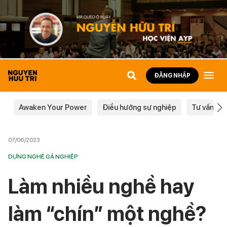
ĐĂNG NHẬP
Awaken Your Power
Điều hướng sự nghiệp
Tư vấn ch
07/06/2023
DỰNG NGHỀ GẢ NGHIỆP
Làm nhiều nghề hay
làm “chín” một nghề?