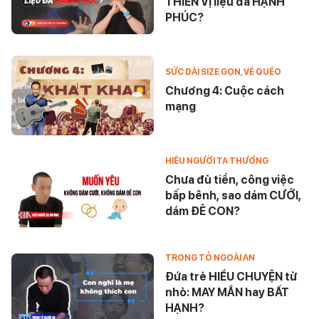
THIÊN VỊ liệu đã HẠNH
PHÚC?
SỨC DÀI SIZE GỌN
,
VỀ QUÉO
Chương 4: Cuộc cách
mạng
HIỂU NGƯỜI TA THƯƠNG
Chưa đủ tiền, công việc
bấp bênh, sao dám CƯỚI,
dám ĐẺ CON?
TRONG TỎ NGOÀI AN
Đứa trẻ HIỂU CHUYỆN từ
nhỏ: MAY MẮN hay BẤT
HẠNH?