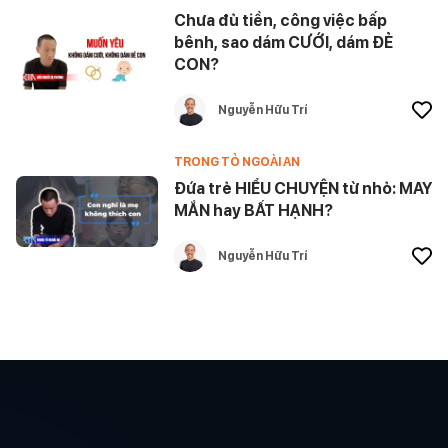
Chưa đủ tiền, công việc bấp
bênh, sao dám CƯỚI, dám ĐẺ
CON?
Nguyễn Hữu Trí
TRONG TỎ NGOÀI AN
Đứa trẻ HIỂU CHUYỆN từ nhỏ: MAY
MẮN hay BẤT HẠNH?
Nguyễn Hữu Trí