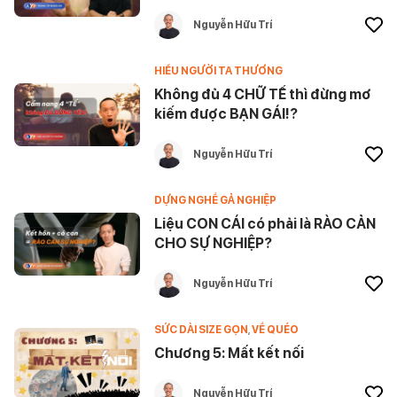
Nguyễn Hữu Trí
HIỂU NGƯỜI TA THƯƠNG
Không đủ 4 CHỮ TẾ thì đừng mơ
kiếm được BẠN GÁI!?
Nguyễn Hữu Trí
DỰNG NGHỀ GẢ NGHIỆP
Liệu CON CÁI có phải là RÀO CẢN
CHO SỰ NGHIỆP?
Nguyễn Hữu Trí
SỨC DÀI SIZE GỌN
,
VỀ QUÉO
Chương 5: Mất kết nối
Nguyễn Hữu Trí