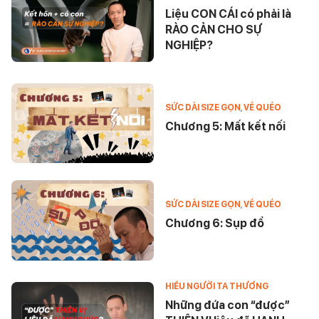
Liệu CON CÁI có phải là
RÀO CẢN CHO SỰ
NGHIỆP?
SỨC DÀI SIZE GỌN
,
VỀ QUÉO
Chương 5: Mất kết nối
SỨC DÀI SIZE GỌN
,
VỀ QUÉO
Chương 6: Sụp đổ
HIỂU NGƯỜI TA THƯƠNG
Những đứa con “được”