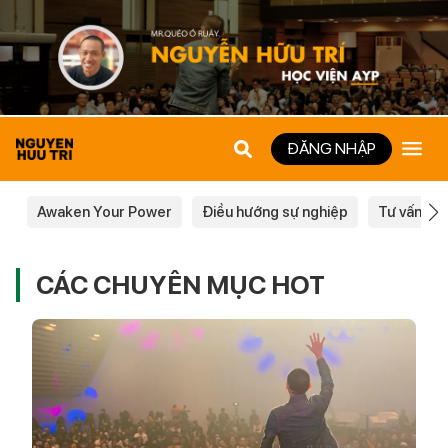
ĐĂNG NHẬP
Awaken Your Power
Điều hướng sự nghiệp
Tư vấn ch
CÁC CHUYÊN MỤC HOT