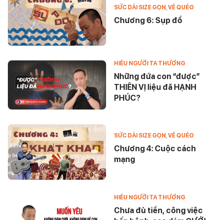
SỨC DÀI SIZE GỌN
,
VỀ QUÉO
Chương 6: Sụp đổ
HIỂU NGƯỜI TA THƯƠNG
Những đứa con “được”
THIÊN VỊ liệu đã HẠNH
PHÚC?
SỨC DÀI SIZE GỌN
,
VỀ QUÉO
Chương 4: Cuộc cách
mạng
HIỂU NGƯỜI TA THƯƠNG
Chưa đủ tiền, công việc