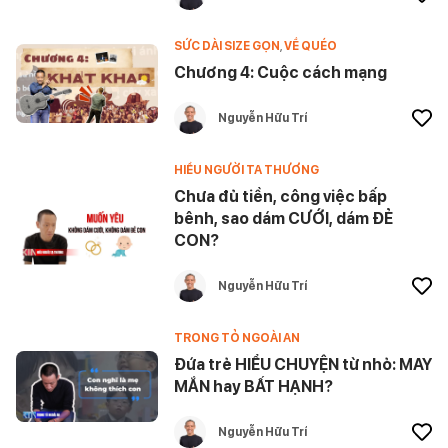
SỨC DÀI SIZE GỌN
,
VỀ QUÉO
Chương 4: Cuộc cách mạng
Nguyễn Hữu Trí
HIỂU NGƯỜI TA THƯƠNG
Chưa đủ tiền, công việc bấp
bênh, sao dám CƯỚI, dám ĐẺ
CON?
Nguyễn Hữu Trí
TRONG TỎ NGOÀI AN
Đứa trẻ HIỂU CHUYỆN từ nhỏ: MAY
MẮN hay BẤT HẠNH?
Nguyễn Hữu Trí