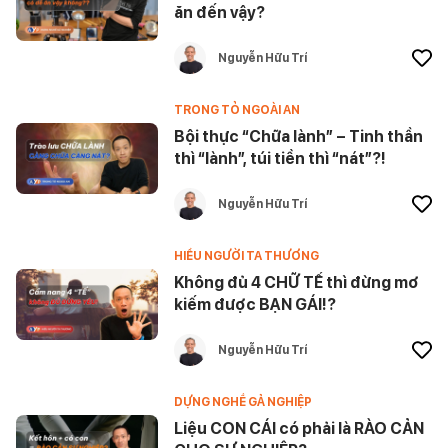
ăn đến vậy?
Nguyễn Hữu Trí
TRONG TỎ NGOÀI AN
Bội thực “Chữa lành” – Tinh thần
thì “lành”, túi tiền thì “nát”?!
Nguyễn Hữu Trí
HIỂU NGƯỜI TA THƯƠNG
Không đủ 4 CHỮ TẾ thì đừng mơ
kiếm được BẠN GÁI!?
Nguyễn Hữu Trí
DỰNG NGHỀ GẢ NGHIỆP
Liệu CON CÁI có phải là RÀO CẢN