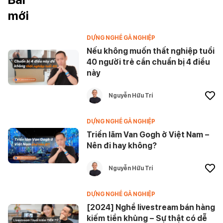
mới
DỰNG NGHỀ GẢ NGHIỆP
Nếu không muốn thất nghiệp tuổi
40 người trẻ cần chuẩn bị 4 điều
này
Nguyễn Hữu Trí
DỰNG NGHỀ GẢ NGHIỆP
Triển lãm Van Gogh ở Việt Nam –
Nên đi hay không?
Nguyễn Hữu Trí
DỰNG NGHỀ GẢ NGHIỆP
[2024] Nghề livestream bán hàng
kiếm tiền khủng – Sự thật có dễ