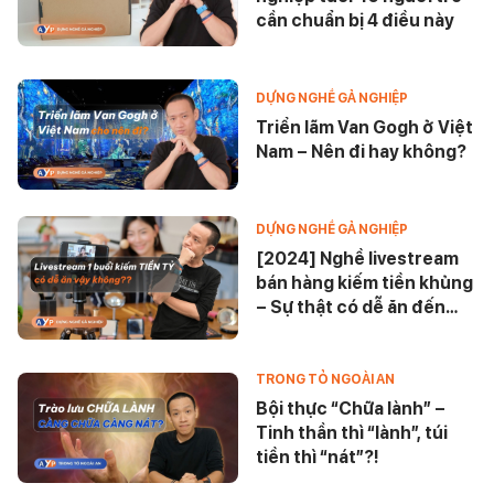
cần chuẩn bị 4 điều này
DỰNG NGHỀ GẢ NGHIỆP
Triển lãm Van Gogh ở Việt
Nam – Nên đi hay không?
DỰNG NGHỀ GẢ NGHIỆP
[2024] Nghề livestream
bán hàng kiếm tiền khủng
– Sự thật có dễ ăn đến
vậy?
TRONG TỎ NGOÀI AN
Bội thực “Chữa lành” –
Tinh thần thì “lành”, túi
tiền thì “nát”?!