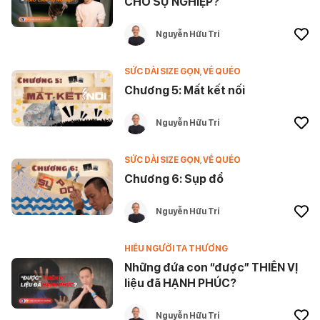
CHO SỰ NGHIỆP?
Nguyễn Hữu Trí
SỨC DÀI SIZE GỌN
,
VỀ QUÉO
Chương 5: Mất kết nối
Nguyễn Hữu Trí
SỨC DÀI SIZE GỌN
,
VỀ QUÉO
Chương 6: Sụp đổ
Nguyễn Hữu Trí
HIỂU NGƯỜI TA THƯƠNG
Những đứa con “được” THIÊN VỊ
liệu đã HẠNH PHÚC?
Nguyễn Hữu Trí