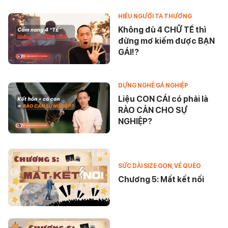
HIỂU NGƯỜI TA THƯƠNG
Không đủ 4 CHỮ TẾ thì
đừng mơ kiếm được BẠN
GÁI!?
DỰNG NGHỀ GẢ NGHIỆP
Liệu CON CÁI có phải là
RÀO CẢN CHO SỰ
NGHIỆP?
SỨC DÀI SIZE GỌN
,
VỀ QUÉO
Chương 5: Mất kết nối