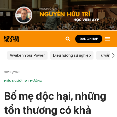
ĐĂNG NHẬP
Awaken Your Power
Điều hướng sự nghiệp
Tư vấn ch
30/09/2023
HIỂU NGƯỜI TA THƯƠNG
Bố mẹ độc hại, những
tổn thương có khả