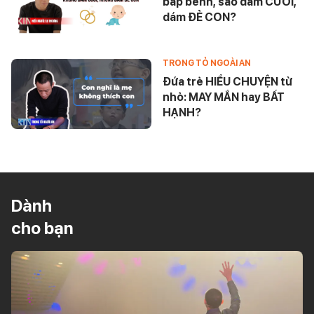
bấp bênh, sao dám CƯỚI,
dám ĐẺ CON?
TRONG TỎ NGOÀI AN
Đứa trẻ HIỂU CHUYỆN từ
nhỏ: MAY MẮN hay BẤT
HẠNH?
Dành
cho bạn