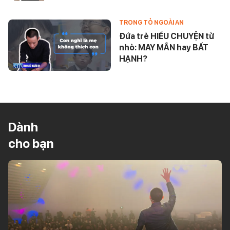
TRONG TỎ NGOÀI AN
Đứa trẻ HIỂU CHUYỆN từ
nhỏ: MAY MẮN hay BẤT
HẠNH?
Dành
cho bạn