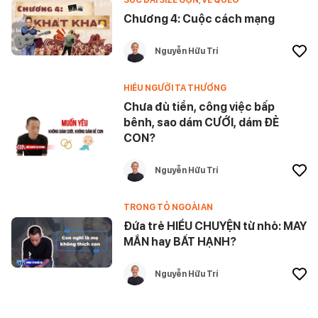
SỨC DÀI SIZE GỌN
,
VỀ QUÉO
Chương 4: Cuộc cách mạng
Nguyễn Hữu Trí
HIỂU NGƯỜI TA THƯƠNG
Chưa đủ tiền, công việc bấp
bênh, sao dám CƯỚI, dám ĐẺ
CON?
Nguyễn Hữu Trí
TRONG TỎ NGOÀI AN
Đứa trẻ HIỂU CHUYỆN từ nhỏ: MAY
MẮN hay BẤT HẠNH?
Nguyễn Hữu Trí