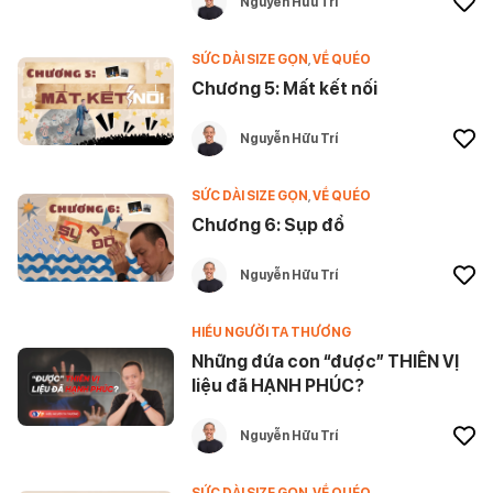
Nguyễn Hữu Trí
SỨC DÀI SIZE GỌN
,
VỀ QUÉO
Chương 5: Mất kết nối
Nguyễn Hữu Trí
SỨC DÀI SIZE GỌN
,
VỀ QUÉO
Chương 6: Sụp đổ
Nguyễn Hữu Trí
HIỂU NGƯỜI TA THƯƠNG
Những đứa con “được” THIÊN VỊ
liệu đã HẠNH PHÚC?
Nguyễn Hữu Trí