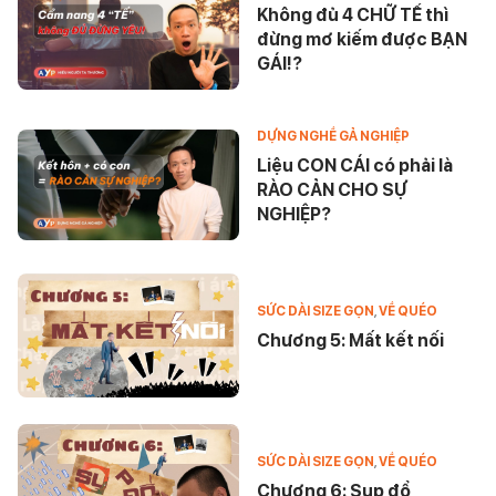
Không đủ 4 CHỮ TẾ thì
đừng mơ kiếm được BẠN
GÁI!?
DỰNG NGHỀ GẢ NGHIỆP
Liệu CON CÁI có phải là
RÀO CẢN CHO SỰ
NGHIỆP?
SỨC DÀI SIZE GỌN
,
VỀ QUÉO
Chương 5: Mất kết nối
SỨC DÀI SIZE GỌN
,
VỀ QUÉO
Chương 6: Sụp đổ