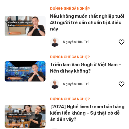
DỰNG NGHỀ GẢ NGHIỆP
Nếu không muốn thất nghiệp tuổi
40 người trẻ cần chuẩn bị 4 điều
này
Nguyễn Hữu Trí
DỰNG NGHỀ GẢ NGHIỆP
Triển lãm Van Gogh ở Việt Nam –
Nên đi hay không?
Nguyễn Hữu Trí
DỰNG NGHỀ GẢ NGHIỆP
[2024] Nghề livestream bán hàng
kiếm tiền khủng – Sự thật có dễ
ăn đến vậy?