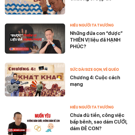
HIỂU NGƯỜI TA THƯƠNG
Những đứa con “được”
THIÊN VỊ liệu đã HẠNH
PHÚC?
SỨC DÀI SIZE GỌN
,
VỀ QUÉO
Chương 4: Cuộc cách
mạng
HIỂU NGƯỜI TA THƯƠNG
Chưa đủ tiền, công việc
bấp bênh, sao dám CƯỚI,
dám ĐẺ CON?