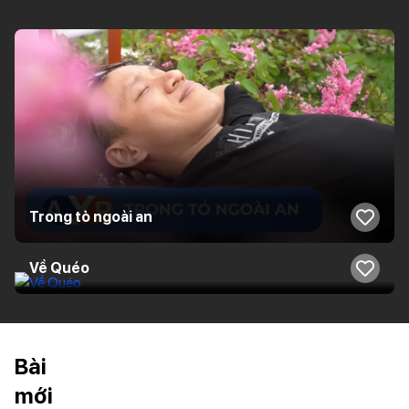
Trong tỏ ngoài an
Về Quéo
Bài
mới