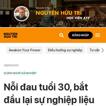
ĐĂNG NHẬP
Awaken Your Power
Điều hướng sự nghiệp
Tư vấn ch
09/06/2023
DỰNG NGHỀ GẢ NGHIỆP
Nỗi đau tuổi 30, bắt
đầu lại sự nghiệp liệu