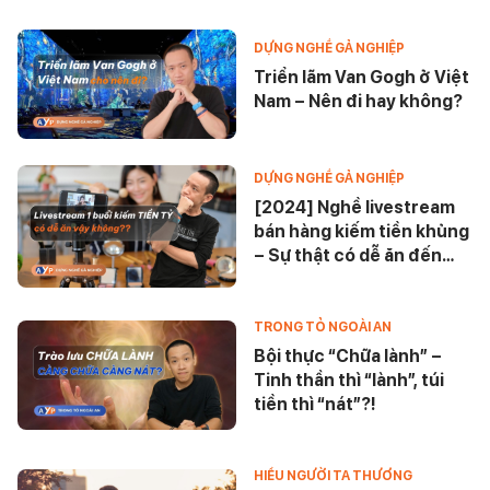
DỰNG NGHỀ GẢ NGHIỆP
Triển lãm Van Gogh ở Việt
Nam – Nên đi hay không?
DỰNG NGHỀ GẢ NGHIỆP
[2024] Nghề livestream
bán hàng kiếm tiền khủng
– Sự thật có dễ ăn đến
vậy?
TRONG TỎ NGOÀI AN
Bội thực “Chữa lành” –
Tinh thần thì “lành”, túi
tiền thì “nát”?!
HIỂU NGƯỜI TA THƯƠNG