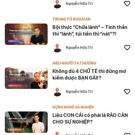
Nguyễn Hữu Trí
TRONG TỎ NGOÀI AN
Bội thực “Chữa lành” – Tinh thần
thì “lành”, túi tiền thì “nát”?!
Nguyễn Hữu Trí
HIỂU NGƯỜI TA THƯƠNG
Không đủ 4 CHỮ TẾ thì đừng mơ
kiếm được BẠN GÁI!?
Nguyễn Hữu Trí
DỰNG NGHỀ GẢ NGHIỆP
Liệu CON CÁI có phải là RÀO CẢN
CHO SỰ NGHIỆP?