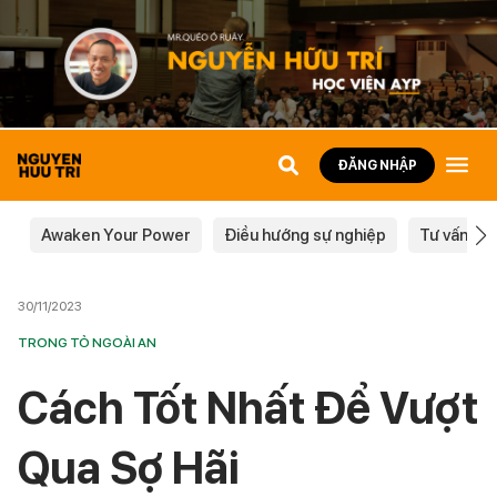
ĐĂNG NHẬP
Awaken Your Power
Điều hướng sự nghiệp
Tư vấn ch
30/11/2023
TRONG TỎ NGOÀI AN
Cách Tốt Nhất Để Vượt
Qua Sợ Hãi