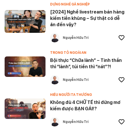
DỰNG NGHỀ GẢ NGHIỆP
[2024] Nghề livestream bán hàng
kiếm tiền khủng – Sự thật có dễ
ăn đến vậy?
Nguyễn Hữu Trí
TRONG TỎ NGOÀI AN
Bội thực “Chữa lành” – Tinh thần
thì “lành”, túi tiền thì “nát”?!
Nguyễn Hữu Trí
HIỂU NGƯỜI TA THƯƠNG
Không đủ 4 CHỮ TẾ thì đừng mơ
kiếm được BẠN GÁI!?
Nguyễn Hữu Trí