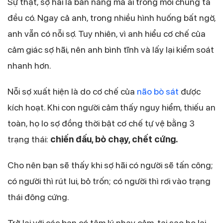
Sự thật, sợ hãi là bản năng mà ai trong mỗi chúng ta
đều có. Ngay cả anh, trong nhiều hình huống bất ngờ,
anh vẫn có nỗi sợ. Tuy nhiên, vì anh hiểu cơ chế của
cảm giác sợ hãi, nên anh bình tĩnh và lấy lại kiểm soát
nhanh hơn.
Nỗi sợ xuất hiện là do cơ chế của
não bò sát
được
kích hoạt. Khi con người cảm thấy nguy hiểm, thiếu an
toàn, họ lo sợ đồng thời bật cơ chế tự vệ bằng 3
trạng thái:
chiến đấu, bỏ chạy, chết cứng.
Cho nên bạn sẽ thấy khi sợ hãi có người sẽ tấn công;
có người thì rút lui, bỏ trốn; có người thì rơi vào trạng
thái đông cứng.
Trở lại với các bạn có tâm lý nhạy cảm, tại sao họ lại