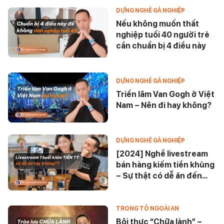
DỰNG NGHỀ GẢ NGHIỆP
Nếu không muốn thất
nghiệp tuổi 40 người trẻ
cần chuẩn bị 4 điều này
DỰNG NGHỀ GẢ NGHIỆP
Triển lãm Van Gogh ở Việt
Nam – Nên đi hay không?
DỰNG NGHỀ GẢ NGHIỆP
[2024] Nghề livestream
bán hàng kiếm tiền khủng
– Sự thật có dễ ăn đến
vậy?
TRONG TỎ NGOÀI AN
Bội thực “Chữa lành” –