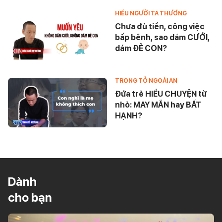
HIỂU NGƯỜI TA THƯƠNG
Chưa đủ tiền, công việc
bấp bênh, sao dám CƯỚI,
dám ĐẺ CON?
TRONG TỎ NGOÀI AN
Đứa trẻ HIỂU CHUYỆN từ
nhỏ: MAY MẮN hay BẤT
HẠNH?
Dành
cho bạn