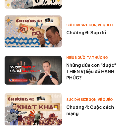
SỨC DÀI SIZE GỌN
,
VỀ QUÉO
Chương 6: Sụp đổ
HIỂU NGƯỜI TA THƯƠNG
Những đứa con “được”
THIÊN VỊ liệu đã HẠNH
PHÚC?
SỨC DÀI SIZE GỌN
,
VỀ QUÉO
Chương 4: Cuộc cách
mạng