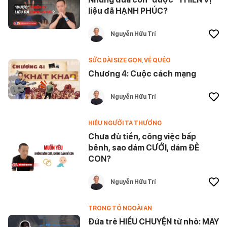
liệu đã HẠNH PHÚC?
Nguyễn Hữu Trí
SỨC DÀI SIZE GỌN
,
VỀ QUÉO
Chương 4: Cuộc cách mạng
Nguyễn Hữu Trí
HIỂU NGƯỜI TA THƯƠNG
Chưa đủ tiền, công việc bấp
bênh, sao dám CƯỚI, dám ĐẺ
CON?
Nguyễn Hữu Trí
TRONG TỎ NGOÀI AN
Đứa trẻ HIỂU CHUYỆN từ nhỏ: MAY