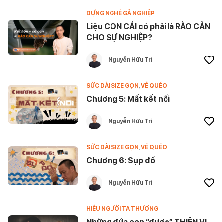
DỰNG NGHỀ GẢ NGHIỆP
Liệu CON CÁI có phải là RÀO CẢN
CHO SỰ NGHIỆP?
Nguyễn Hữu Trí
SỨC DÀI SIZE GỌN
,
VỀ QUÉO
Chương 5: Mất kết nối
Nguyễn Hữu Trí
SỨC DÀI SIZE GỌN
,
VỀ QUÉO
Chương 6: Sụp đổ
Nguyễn Hữu Trí
HIỂU NGƯỜI TA THƯƠNG
Những đứa con “được” THIÊN VỊ