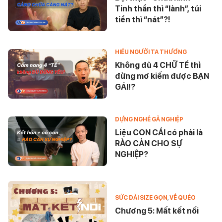
Tinh thần thì “lành”, túi
tiền thì “nát”?!
HIỂU NGƯỜI TA THƯƠNG
Không đủ 4 CHỮ TẾ thì
đừng mơ kiếm được BẠN
GÁI!?
DỰNG NGHỀ GẢ NGHIỆP
Liệu CON CÁI có phải là
RÀO CẢN CHO SỰ
NGHIỆP?
SỨC DÀI SIZE GỌN
,
VỀ QUÉO
Chương 5: Mất kết nối