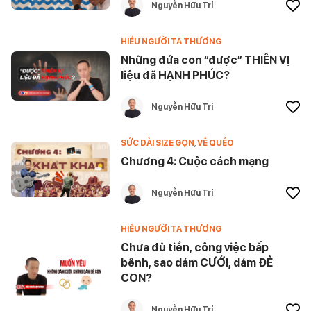
Nguyễn Hữu Trí
HIỂU NGƯỜI TA THƯƠNG
Những đứa con “được” THIÊN VỊ
liệu đã HẠNH PHÚC?
Nguyễn Hữu Trí
SỨC DÀI SIZE GỌN
,
VỀ QUÉO
Chương 4: Cuộc cách mạng
Nguyễn Hữu Trí
HIỂU NGƯỜI TA THƯƠNG
Chưa đủ tiền, công việc bấp
bênh, sao dám CƯỚI, dám ĐẺ
CON?
Nguyễn Hữu Trí