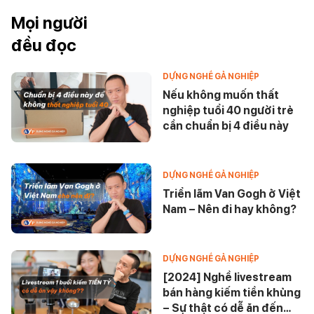
Mọi người
đều đọc
DỰNG NGHỀ GẢ NGHIỆP
Nếu không muốn thất
nghiệp tuổi 40 người trẻ
cần chuẩn bị 4 điều này
DỰNG NGHỀ GẢ NGHIỆP
Triển lãm Van Gogh ở Việt
Nam – Nên đi hay không?
DỰNG NGHỀ GẢ NGHIỆP
[2024] Nghề livestream
bán hàng kiếm tiền khủng
– Sự thật có dễ ăn đến