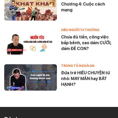
Chương 4: Cuộc cách
mạng
HIỂU NGƯỜI TA THƯƠNG
Chưa đủ tiền, công việc
bấp bênh, sao dám CƯỚI,
dám ĐẺ CON?
TRONG TỎ NGOÀI AN
Đứa trẻ HIỂU CHUYỆN từ
nhỏ: MAY MẮN hay BẤT
HẠNH?