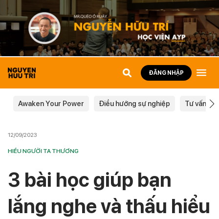
ĐĂNG NHẬP
Awaken Your Power
Điều hướng sự nghiệp
Tư vấn ch
12/09/2023
HIỂU NGƯỜI TA THƯƠNG
3 bài học giúp bạn
lắng nghe và thấu hiểu