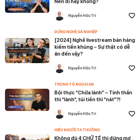
Nên đi hay không?
Nguyễn Hữu Trí
DỰNG NGHỀ GẢ NGHIỆP
[2024] Nghề livestream bán hàng
kiếm tiền khủng – Sự thật có dễ
ăn đến vậy?
Nguyễn Hữu Trí
TRONG TỎ NGOÀI AN
Bội thực “Chữa lành” – Tinh thần
thì “lành”, túi tiền thì “nát”?!
Nguyễn Hữu Trí
HIỂU NGƯỜI TA THƯƠNG
Không đủ 4 CHỮ TẾ thì đừng mơ