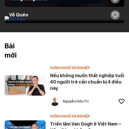
Về Quéo
Bài
mới
DỰNG NGHỀ GẢ NGHIỆP
Nếu không muốn thất nghiệp tuổi
40 người trẻ cần chuẩn bị 4 điều
này
Nguyễn Hữu Trí
DỰNG NGHỀ GẢ NGHIỆP
Triển lãm Van Gogh ở Việt Nam –