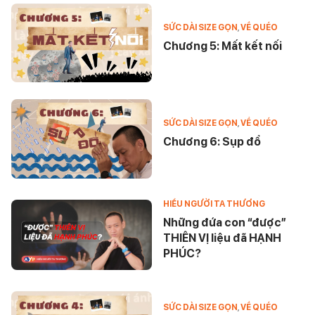
SỨC DÀI SIZE GỌN
,
VỀ QUÉO
Chương 5: Mất kết nối
SỨC DÀI SIZE GỌN
,
VỀ QUÉO
Chương 6: Sụp đổ
HIỂU NGƯỜI TA THƯƠNG
Những đứa con “được”
THIÊN VỊ liệu đã HẠNH
PHÚC?
SỨC DÀI SIZE GỌN
,
VỀ QUÉO