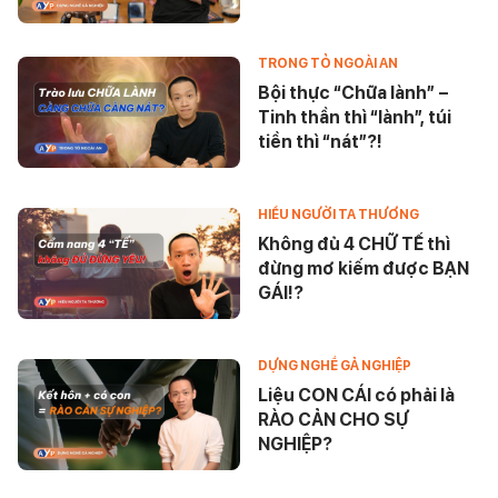
vậy?
TRONG TỎ NGOÀI AN
Bội thực “Chữa lành” –
Tinh thần thì “lành”, túi
tiền thì “nát”?!
HIỂU NGƯỜI TA THƯƠNG
Không đủ 4 CHỮ TẾ thì
đừng mơ kiếm được BẠN
GÁI!?
DỰNG NGHỀ GẢ NGHIỆP
Liệu CON CÁI có phải là
RÀO CẢN CHO SỰ
NGHIỆP?