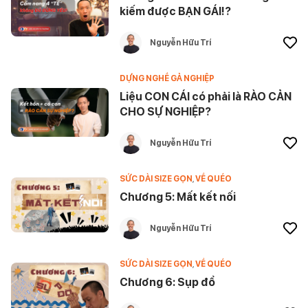
kiếm được BẠN GÁI!?
Nguyễn Hữu Trí
DỰNG NGHỀ GẢ NGHIỆP
Liệu CON CÁI có phải là RÀO CẢN
CHO SỰ NGHIỆP?
Nguyễn Hữu Trí
SỨC DÀI SIZE GỌN
,
VỀ QUÉO
Chương 5: Mất kết nối
Nguyễn Hữu Trí
SỨC DÀI SIZE GỌN
,
VỀ QUÉO
Chương 6: Sụp đổ