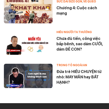
SỨC DÀI SIZE GỌN
,
VỀ QUÉO
Chương 4: Cuộc cách
mạng
HIỂU NGƯỜI TA THƯƠNG
Chưa đủ tiền, công việc
bấp bênh, sao dám CƯỚI,
dám ĐẺ CON?
TRONG TỎ NGOÀI AN
Đứa trẻ HIỂU CHUYỆN từ
nhỏ: MAY MẮN hay BẤT
HẠNH?