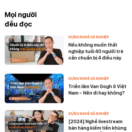
Mọi người
đều đọc
DỰNG NGHỀ GẢ NGHIỆP
Nếu không muốn thất
nghiệp tuổi 40 người trẻ
cần chuẩn bị 4 điều này
DỰNG NGHỀ GẢ NGHIỆP
Triển lãm Van Gogh ở Việt
Nam – Nên đi hay không?
DỰNG NGHỀ GẢ NGHIỆP
[2024] Nghề livestream
bán hàng kiếm tiền khủng