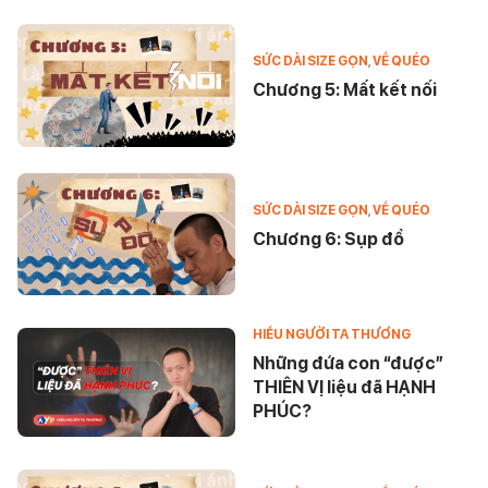
SỨC DÀI SIZE GỌN
,
VỀ QUÉO
Chương 5: Mất kết nối
SỨC DÀI SIZE GỌN
,
VỀ QUÉO
Chương 6: Sụp đổ
HIỂU NGƯỜI TA THƯƠNG
Những đứa con “được”
THIÊN VỊ liệu đã HẠNH
PHÚC?