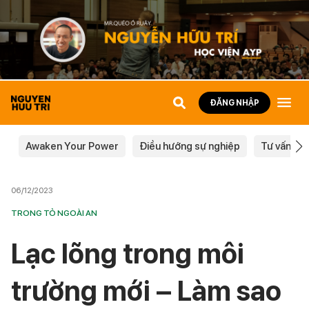
ĐĂNG NHẬP
Awaken Your Power
Điều hướng sự nghiệp
Tư vấn ch
06/12/2023
TRONG TỎ NGOÀI AN
Lạc lõng trong môi
trường mới – Làm sao