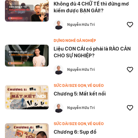
Không đủ 4 CHỮ TẾ thì đừng mơ
kiếm được BẠN GÁI!?
Nguyễn Hữu Trí
DỰNG NGHỀ GẢ NGHIỆP
Liệu CON CÁI có phải là RÀO CẢN
CHO SỰ NGHIỆP?
Nguyễn Hữu Trí
SỨC DÀI SIZE GỌN
,
VỀ QUÉO
Chương 5: Mất kết nối
Nguyễn Hữu Trí
SỨC DÀI SIZE GỌN
,
VỀ QUÉO
Chương 6: Sụp đổ