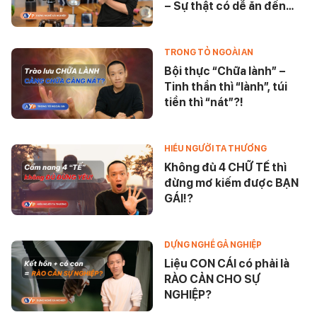
– Sự thật có dễ ăn đến
vậy?
TRONG TỎ NGOÀI AN
Bội thực “Chữa lành” –
Tinh thần thì “lành”, túi
tiền thì “nát”?!
HIỂU NGƯỜI TA THƯƠNG
Không đủ 4 CHỮ TẾ thì
đừng mơ kiếm được BẠN
GÁI!?
DỰNG NGHỀ GẢ NGHIỆP
Liệu CON CÁI có phải là
RÀO CẢN CHO SỰ
NGHIỆP?