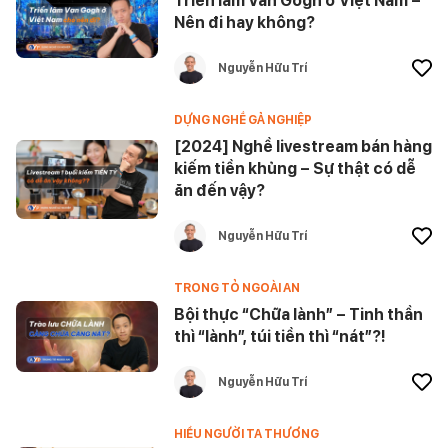
Triển lãm Van Gogh ở Việt Nam –
Nên đi hay không?
Nguyễn Hữu Trí
DỰNG NGHỀ GẢ NGHIỆP
[2024] Nghề livestream bán hàng
kiếm tiền khủng – Sự thật có dễ
ăn đến vậy?
Nguyễn Hữu Trí
TRONG TỎ NGOÀI AN
Bội thực “Chữa lành” – Tinh thần
thì “lành”, túi tiền thì “nát”?!
Nguyễn Hữu Trí
HIỂU NGƯỜI TA THƯƠNG