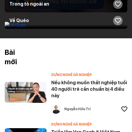
Trong tỏ ngoài an
Về Quéo
Bài
mới
DỰNG NGHỀ GẢ NGHIỆP
Nếu không muốn thất nghiệp tuổi
40 người trẻ cần chuẩn bị 4 điều
này
Nguyễn Hữu Trí
DỰNG NGHỀ GẢ NGHIỆP