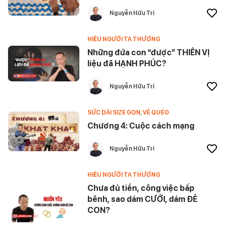
Nguyễn Hữu Trí
HIỂU NGƯỜI TA THƯƠNG
Những đứa con “được” THIÊN VỊ
liệu đã HẠNH PHÚC?
Nguyễn Hữu Trí
SỨC DÀI SIZE GỌN
,
VỀ QUÉO
Chương 4: Cuộc cách mạng
Nguyễn Hữu Trí
HIỂU NGƯỜI TA THƯƠNG
Chưa đủ tiền, công việc bấp
bênh, sao dám CƯỚI, dám ĐẺ
CON?