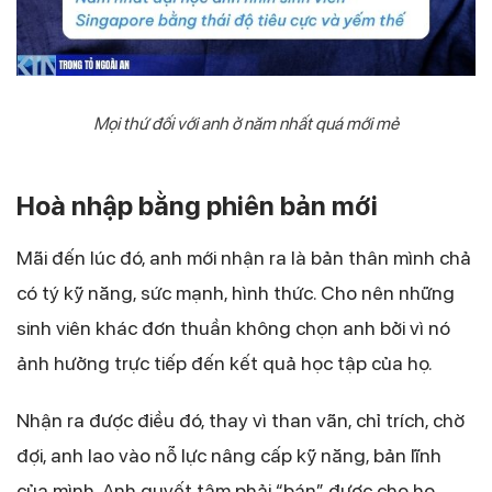
Mọi thứ đối với anh ở năm nhất quá mới mẻ
Hoà nhập bằng phiên bản mới
Mãi đến lúc đó, anh mới nhận ra là bản thân mình chả
có tý kỹ năng, sức mạnh, hình thức. Cho nên những
sinh viên khác đơn thuần không chọn anh bởi vì nó
ảnh hưởng trực tiếp đến kết quả học tập của họ.
Nhận ra được điều đó, thay vì than vãn, chỉ trích, chờ
đợi, anh lao vào nỗ lực nâng cấp kỹ năng, bản lĩnh
của mình. Anh quyết tâm phải “bán” được cho họ