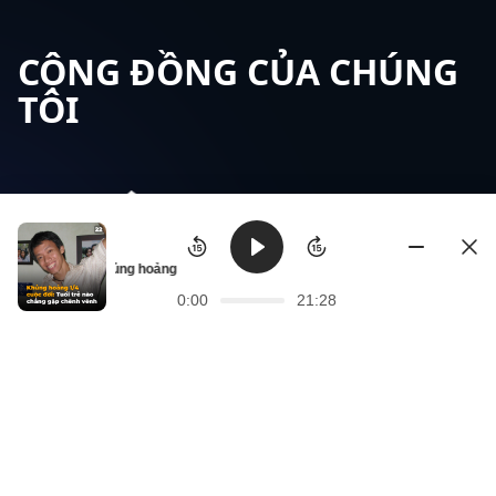
CỘNG ĐỒNG CỦA CHÚNG
TÔI
Khủng hoảng 1/4 cuộc đời: Tuổi trẻ nào chẳng gặp chênh vênh | 
0:00
21:28