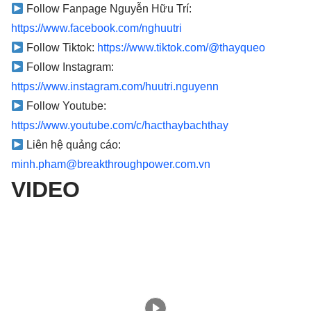
Follow Fanpage Nguyễn Hữu Trí:
⁠⁠⁠⁠⁠https://www.facebook.com/nghuutri⁠⁠⁠⁠⁠
Follow Tiktok:
⁠⁠⁠⁠⁠https://www.tiktok.com/@thayqueo⁠⁠⁠⁠⁠
Follow Instagram:
⁠⁠⁠⁠⁠https://www.instagram.com/huutri.nguyenn⁠⁠⁠⁠⁠
Follow Youtube:
⁠⁠⁠⁠⁠https://www.youtube.com/c/hacthaybachthay⁠⁠⁠⁠⁠
Liên hệ quảng cáo:
⁠⁠⁠⁠⁠minh.pham@breakthroughpower.com.vn
VIDEO