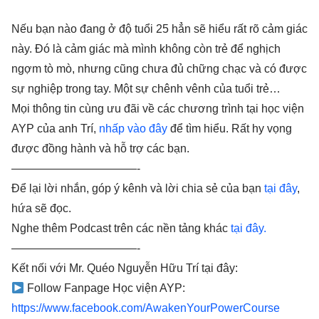
Nếu bạn nào đang ở độ tuổi 25 hẳn sẽ hiểu rất rõ cảm giác
này. Đó là cảm giác mà mình không còn trẻ để nghịch
ngợm tò mò, nhưng cũng chưa đủ chững chạc và có được
sự nghiệp trong tay. Một sự chênh vênh của tuổi trẻ…
Mọi thông tin cùng ưu đãi về các chương trình tại học viện
AYP của anh Trí,
⁠⁠⁠⁠⁠nhấp vào đây⁠⁠⁠⁠⁠
để tìm hiểu. Rất hy vọng
được đồng hành và hỗ trợ các bạn.
———————————-
Để lại lời nhắn, góp ý kênh và lời chia sẻ của bạn
⁠⁠⁠⁠⁠tại đây⁠⁠⁠⁠⁠
,
hứa sẽ đọc.
Nghe thêm Podcast trên các nền tảng khác
⁠⁠⁠⁠⁠tại đây.⁠⁠⁠⁠⁠
———————————-
Kết nối với Mr. Quéo Nguyễn Hữu Trí tại đây:
Follow Fanpage Học viện AYP:
⁠⁠⁠⁠⁠https://www.facebook.com/AwakenYourPowerCourse⁠⁠⁠⁠⁠