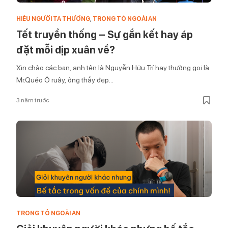
HIỂU NGƯỜI TA THƯƠNG
,
TRONG TỎ NGOÀI AN
Tết truyền thống – Sự gắn kết hay áp
đặt mỗi dịp xuân về?
Xin chào các bạn, anh tên là Nguyễn Hữu Trí hay thường gọi là
Mr.Quéo Ồ ruây, ông thầy đẹp...
3 năm trước
TRONG TỎ NGOÀI AN