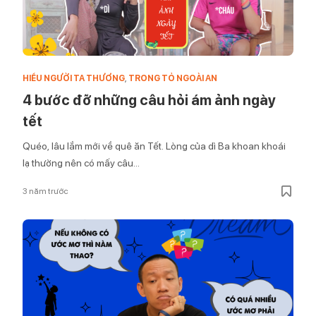
HIỂU NGƯỜI TA THƯƠNG
,
TRONG TỎ NGOÀI AN
4 bước đỡ những câu hỏi ám ảnh ngày
tết
Quéo, lâu lắm mới về quê ăn Tết. Lòng của dì Ba khoan khoái
lạ thường nên có mấy câu...
3 năm trước