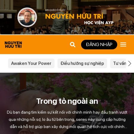
ĐĂNG NHẬP
Awaken Your Power
Điều hướng sự nghiệp
Tư vấn ch
Trong tỏ ngoài an
Dù bạn đang tìm kiếm sự kết nối với chính mình hay đấu tranh vượt
qua những nỗi sợ, lo âu từ bên trong, series này cung cấp hướng
dẫn và hỗ trợ giúp bạn xây dựng mối quan hệ tích cực với chính
bản thân bạn.