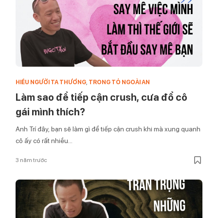
HIỂU NGƯỜI TA THƯƠNG
,
TRONG TỎ NGOÀI AN
Làm sao để tiếp cận crush, cưa đổ cô
gái mình thích?
Anh Trí đây, bạn sẽ làm gì để tiếp cận crush khi mà xung quanh
cô ấy có rất nhiều...
3 năm trước