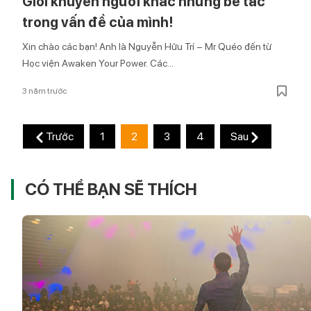
Giỏi khuyên người khác nhưng bế tắc
trong vấn đề của mình!
Xin chào các bạn! Anh là Nguyễn Hữu Trí – Mr Quéo đến từ
Học viện Awaken Your Power. Các...
3 năm trước
Trước
1
2
3
4
Sau
CÓ THỂ BẠN SẼ THÍCH