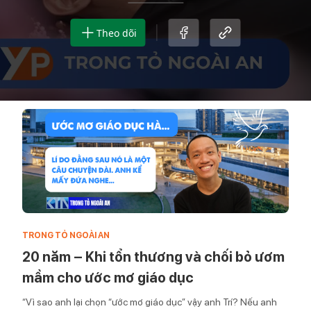
Theo dõi
TRONG TỎ NGOÀI AN
20 năm – Khi tổn thương và chối bỏ ươm
mầm cho ước mơ giáo dục
“Vì sao anh lại chọn “ước mơ giáo dục” vậy anh Trí? Nếu anh