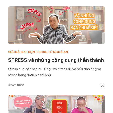
SỨC DÀI SIZE GỌN
,
TRONG TỎ NGOÀI AN
STRESS và những công dụng thần thánh
Stress quá các bạn ơi… Nhậu xả stress đi! Và nếu đàn ông xả
stress bằng rượu bia thì phụ...
3 năm trước