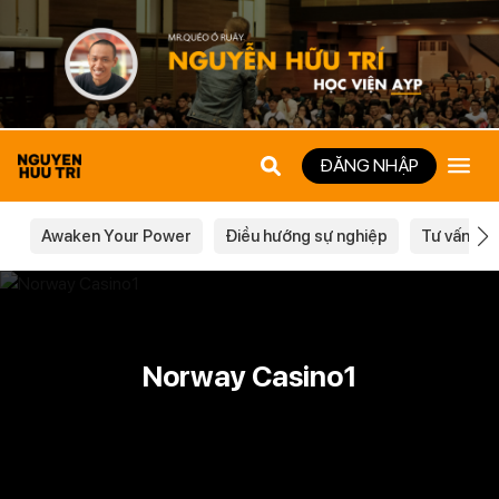
ĐĂNG NHẬP
Awaken Your Power
Điều hướng sự nghiệp
Tư vấn ch
Norway Casino1