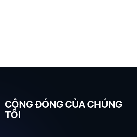
CỘNG ĐỒNG CỦA CHÚNG
TÔI